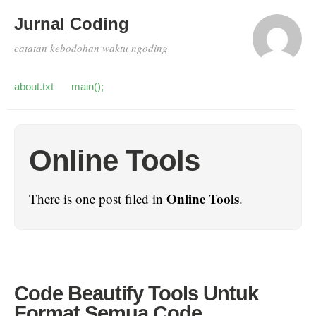
Jurnal Coding
catatan kebodohan waktu ngoding
about.txt
main();
Online Tools
Online Tools
There is one post filed in
.
Code Beautify Tools Untuk
Format Semua Code