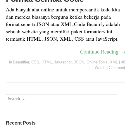
Ada banyak alat online untuk mempercantik kode kita
dan mereka biasanya berguna ketika bekerja pada
format seperti JSON atau XML.Code Beautify adalah
sebuah website yang memiliki paket formatters ini
termasuk HTML, JSON, XML, CSS atau JavaScript.
Continue Reading →
in
Beautifier
,
CSS
,
HTML
,
Javascript
,
JSON
,
Online Tools
,
XML
|
48
Words
|
Comment
Recent Posts