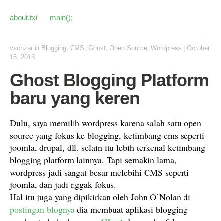
about.txt
main();
vachzar
in
Blogging
,
CMS
,
Ghost
,
Open Source
,
Wordpress
|
October
16, 2013
Ghost Blogging Platform
baru yang keren
Dulu, saya memilih wordpress karena salah satu open
source yang fokus ke blogging, ketimbang cms seperti
joomla, drupal, dll. selain itu lebih terkenal ketimbang
blogging platform lainnya. Tapi semakin lama,
wordpress jadi sangat besar melebihi CMS seperti
joomla, dan jadi nggak fokus.
Hal itu juga yang dipikirkan oleh John O’Nolan di
postingan blognya
dia membuat aplikasi blogging