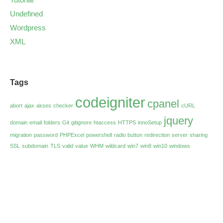
Undefined
Wordpress
XML
Tags
codeigniter
cpanel
abort
ajax
akses
checker
cURL
jquery
domain
email
folders
Git
gitignore
htaccess
HTTPS
innoSetup
migration
password
PHPExcel
powershell
radio button
redirection
server
sharing
SSL
subdomain
TLS
valid
value
WHM
wildcard
win7
win8
win10
windows