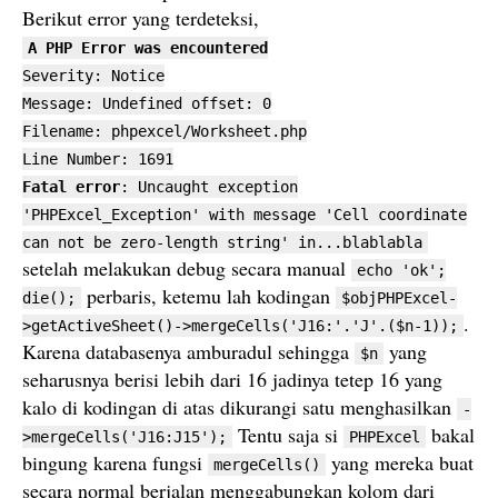
Berikut error yang terdeteksi,
A PHP Error was encountered
Severity: Notice
Message: Undefined offset: 0
Filename: phpexcel/Worksheet.php
Line Number: 1691
Fatal error
: Uncaught exception
'PHPExcel_Exception' with message 'Cell coordinate
can not be zero-length string' in...blablabla
setelah melakukan debug secara manual
echo 'ok';
perbaris, ketemu lah kodingan
die();
$objPHPExcel-
.
>getActiveSheet()->mergeCells('J16:'.'J'.($n-1));
Karena databasenya amburadul sehingga
yang
$n
seharusnya berisi lebih dari 16 jadinya tetep 16 yang
kalo di kodingan di atas dikurangi satu menghasilkan
-
Tentu saja si
bakal
>mergeCells('J16:J15');
PHPExcel
bingung karena fungsi
yang mereka buat
mergeCells()
secara normal berjalan menggabungkan kolom dari