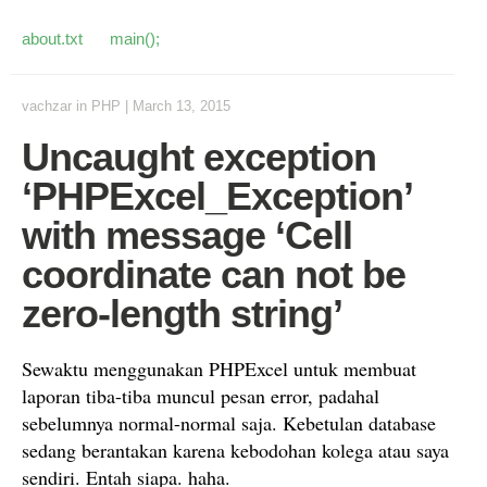
about.txt
main();
vachzar
in
PHP
|
March 13, 2015
Uncaught exception
‘PHPExcel_Exception’
with message ‘Cell
coordinate can not be
zero-length string’
Sewaktu menggunakan PHPExcel untuk membuat
laporan tiba-tiba muncul pesan error, padahal
sebelumnya normal-normal saja. Kebetulan database
sedang berantakan karena kebodohan kolega atau saya
sendiri. Entah siapa. haha.